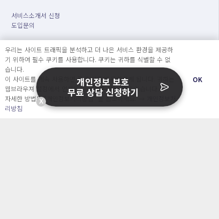
서비스소개서 신청
도입문의
우리는 사이트 트래픽을 분석하고 더 나은 서비스 환경을 제공하
서비스 소개
기 위하여 필수 쿠키를 사용합니다. 쿠키는 귀하를 식별할 수 없
습니다.
개인정보 보호 컨설팅
이 사이트를 계속 사용하면 쿠키 사용에 동의하게 됩니다. 귀하는
OK
개인정보 보호
가격
웹브라우져 설정에서 언제든지 쿠키를 삭제 할 수있습니다.
무료 상담 신청하기
정부지원사업
자세한 방법은 “개인정보처리방침” 을 참고하세요. →
개인정보처
X
블로그&자료실
리방침
자주 묻는 질문
회사소개 & 채용
ENGLISH
日本語
Developers
OpenSource API