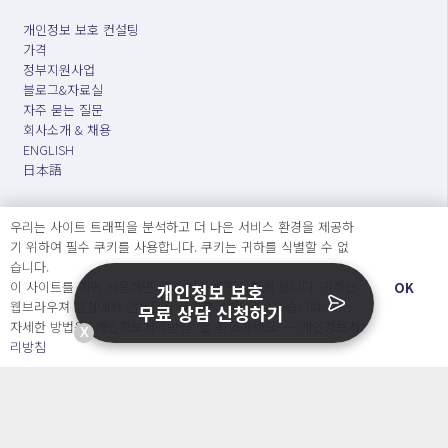
개인정보 보호 컨설팅
가격
정부지원사업
블로그&자료실
자주 묻는 질문
회사소개 & 채용
ENGLISH
日本語
우리는 사이트 트래픽을 분석하고 더 나은 서비스 환경을 제공하
Developers
기 위하여 필수 쿠키를 사용합니다. 쿠키는 귀하를 식별할 수 없
습니다.
OpenSource API
이 사이트를 계속 사용하면 쿠키 사용에 동의하게 됩니다. 귀하는
OK
개인정보 보호
웹브라우져 설정에서 언제든지 쿠키를 삭제 할 수있습니다.
무료 상담 신청하기
자세한 방법은 “개인정보처리방침” 을 참고하세요. →
개인정보처
오늘보다 더 나은 내일을 만드는 사람들
X
리방침
개인정보처리방침
|
서비스 이용약관
○ 개인정보보호 컴플라이언스를 선도하겠습니다.
○ 정보주체의 권리를 보장하겠습니다.
○ 기업의 개인정보보호를 위한 효율적 관리를 보장하겠습니다.