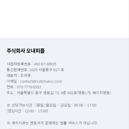
주식회사 오내피플
사업자등록번호 : 463-87-00935
통신판매번호: 2025-서울중구-827 호
대표자 : 조아영
이메일 : contact@catchsecu.com
전화 : 070-7776-8552
주소 : 서울특별시 중구 명동길 73, 6층 602호(명동1가, 페이지명동)
※ 상담가능시간 : [평일] 월요일 ~ 금요일 : 09:00 ~ 17:00
(점심시간 : 12:00 ~ 13:00)
※ 캐치시큐는 변호사가 운영하는 법률 서비스가 아닙니다.