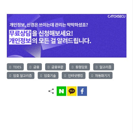
TDES
금융
금융부문
동형암호
알고리즘
암호 알고리즘
암호기술
인터넷뱅킹
자동화기기