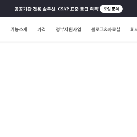
공공기관 전용 솔루션, CSAP 표준 등급 획득!
도입 문의
팅
기능소개
가격
정부지원사업
블로그&자료실
회