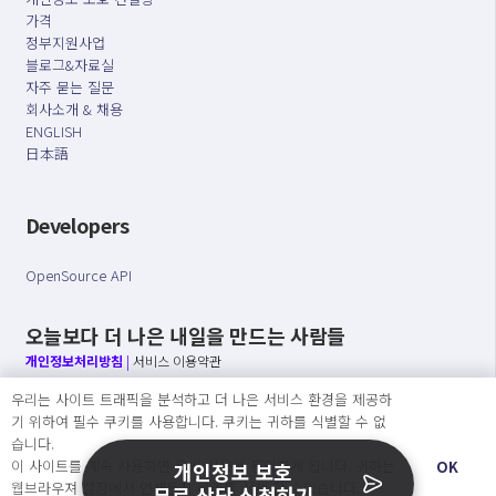
가격
정부지원사업
블로그&자료실
자주 묻는 질문
회사소개 & 채용
ENGLISH
日本語
Developers
OpenSource API
오늘보다 더 나은 내일을 만드는 사람들
개인정보처리방침
|
서비스 이용약관
우리는 사이트 트래픽을 분석하고 더 나은 서비스 환경을 제공하
○ 개인정보보호 컴플라이언스를 선도하겠습니다.
기 위하여 필수 쿠키를 사용합니다. 쿠키는 귀하를 식별할 수 없
○ 정보주체의 권리를 보장하겠습니다.
습니다.
○ 기업의 개인정보보호를 위한 효율적 관리를 보장하겠습니다.
이 사이트를 계속 사용하면 쿠키 사용에 동의하게 됩니다. 귀하는
OK
개인정보 보호
웹브라우져 설정에서 언제든지 쿠키를 삭제 할 수있습니다.
무료 상담 신청하기