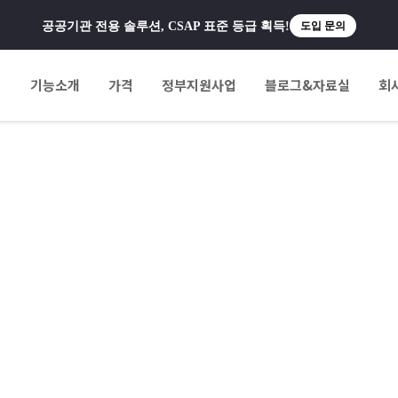
공공기관 전용 솔루션, CSAP 표준 등급 획득!
도입 문의
팅
기능소개
가격
정부지원사업
블로그&자료실
회