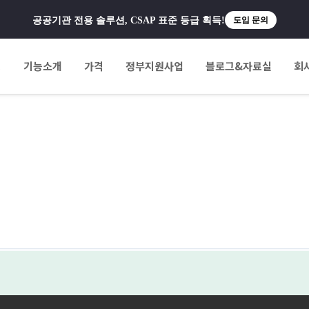
공공기관 전용 솔루션, CSAP 표준 등급 획득!
도입 문의
팅
기능소개
가격
정부지원사업
블로그&자료실
회