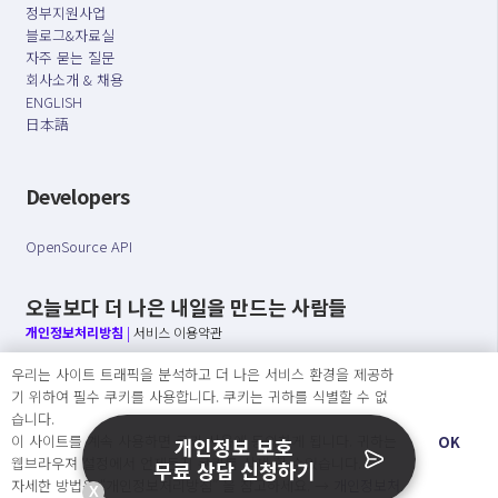
정부지원사업
블로그&자료실
자주 묻는 질문
회사소개 & 채용
ENGLISH
日本語
Developers
OpenSource API
오늘보다 더 나은 내일을 만드는 사람들
개인정보처리방침
|
서비스 이용약관
우리는 사이트 트래픽을 분석하고 더 나은 서비스 환경을 제공하
○ 개인정보보호 컴플라이언스를 선도하겠습니다.
기 위하여 필수 쿠키를 사용합니다. 쿠키는 귀하를 식별할 수 없
○ 정보주체의 권리를 보장하겠습니다.
습니다.
○ 기업의 개인정보보호를 위한 효율적 관리를 보장하겠습니다.
이 사이트를 계속 사용하면 쿠키 사용에 동의하게 됩니다. 귀하는
OK
개인정보 보호
웹브라우져 설정에서 언제든지 쿠키를 삭제 할 수있습니다.
무료 상담 신청하기
자세한 방법은 “개인정보처리방침” 을 참고하세요. →
개인정보처
X