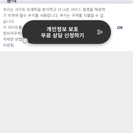
우리는 사이트 트래픽을 분석하고 더 나은 서비스 환경을 제공하
서비스소개서 신청
기 위하여 필수 쿠키를 사용합니다. 쿠키는 귀하를 식별할 수 없
도입문의
습니다.
이 사이트를 계속 사용하면 쿠키 사용에 동의하게 됩니다. 귀하는
OK
개인정보 보호
웹브라우져 설정에서 언제든지 쿠키를 삭제 할 수있습니다.
무료 상담 신청하기
서비스 소개
자세한 방법은 “개인정보처리방침” 을 참고하세요. →
개인정보처
X
리방침
개인정보 보호 컨설팅
가격
정부지원사업
블로그&자료실
자주 묻는 질문
회사소개 & 채용
ENGLISH
日本語
Developers
OpenSource API