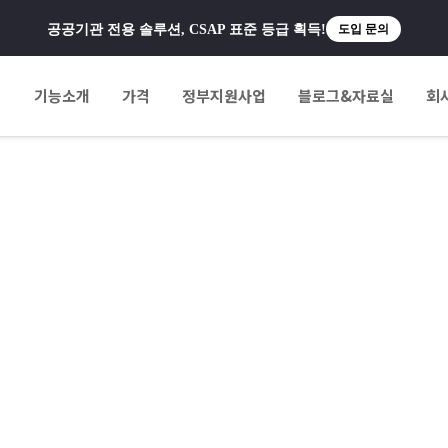
공공기관 전용 솔루션, CSAP 표준 등급 획득!
도입 문의
팅
기능소개
가격
정부지원사업
블로그&자료실
회