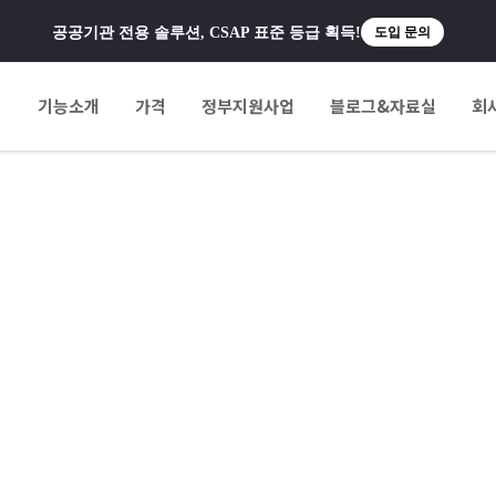
공공기관 전용 솔루션, CSAP 표준 등급 획득!
도입 문의
팅
기능소개
가격
정부지원사업
블로그&자료실
회