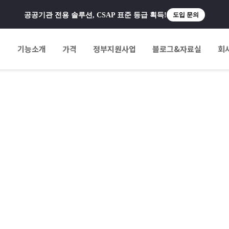
공공기관 전용 솔루션, CSAP 표준 등급 획득!
도입 문의
팅
기능소개
가격
정부지원사업
블로그&자료실
회