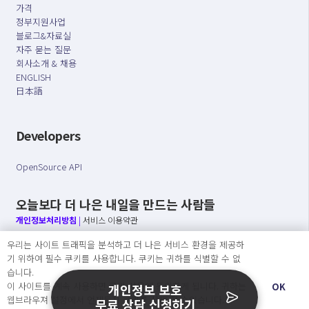
가격
정부지원사업
블로그&자료실
자주 묻는 질문
회사소개 & 채용
ENGLISH
日本語
Developers
OpenSource API
오늘보다 더 나은 내일을 만드는 사람들
개인정보처리방침
|
서비스 이용약관
우리는 사이트 트래픽을 분석하고 더 나은 서비스 환경을 제공하
○ 개인정보보호 컴플라이언스를 선도하겠습니다.
기 위하여 필수 쿠키를 사용합니다. 쿠키는 귀하를 식별할 수 없
○ 정보주체의 권리를 보장하겠습니다.
습니다.
○ 기업의 개인정보보호를 위한 효율적 관리를 보장하겠습니다.
이 사이트를 계속 사용하면 쿠키 사용에 동의하게 됩니다. 귀하는
OK
개인정보 보호
웹브라우져 설정에서 언제든지 쿠키를 삭제 할 수있습니다.
무료 상담 신청하기