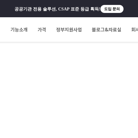
공공기관 전용 솔루션, CSAP 표준 등급 획득!
도입 문의
팅
기능소개
가격
정부지원사업
블로그&자료실
회