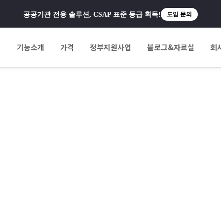
공공기관 전용 솔루션, CSAP 표준 등급 획득!
도입 문의
팅
기능소개
가격
정부지원사업
블로그&자료실
회