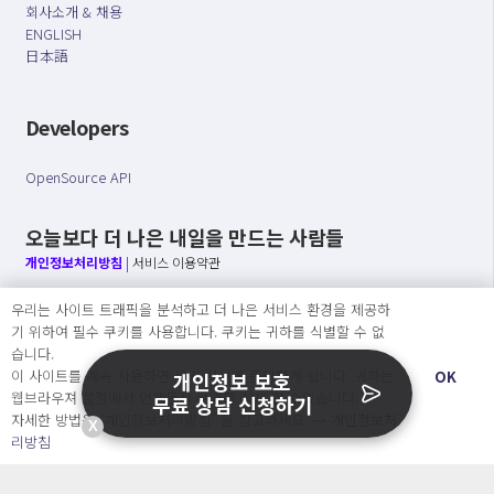
회사소개 & 채용
ENGLISH
日本語
Developers
OpenSource API
오늘보다 더 나은 내일을 만드는 사람들
개인정보처리방침
|
서비스 이용약관
우리는 사이트 트래픽을 분석하고 더 나은 서비스 환경을 제공하
○ 개인정보보호 컴플라이언스를 선도하겠습니다.
기 위하여 필수 쿠키를 사용합니다. 쿠키는 귀하를 식별할 수 없
○ 정보주체의 권리를 보장하겠습니다.
습니다.
○ 기업의 개인정보보호를 위한 효율적 관리를 보장하겠습니다.
이 사이트를 계속 사용하면 쿠키 사용에 동의하게 됩니다. 귀하는
OK
개인정보 보호
웹브라우져 설정에서 언제든지 쿠키를 삭제 할 수있습니다.
무료 상담 신청하기
자세한 방법은 “개인정보처리방침” 을 참고하세요. →
개인정보처
X
Copyright Ⓒ
리방침
2026 O.NE PEOPLE Co., Ltd. All rights reserved.