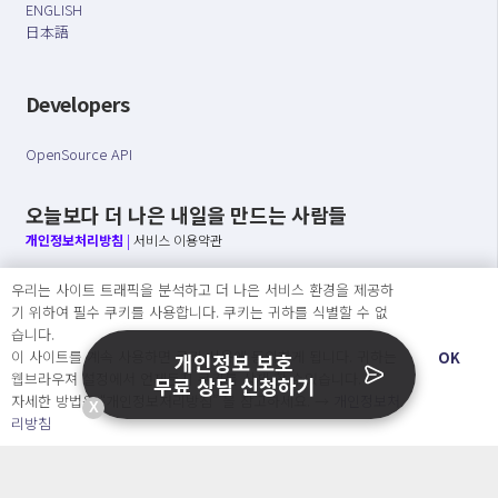
ENGLISH
日本語
Developers
OpenSource API
오늘보다 더 나은 내일을 만드는 사람들
개인정보처리방침
|
서비스 이용약관
○ 개인정보보호 컴플라이언스를 선도하겠습니다.
우리는 사이트 트래픽을 분석하고 더 나은 서비스 환경을 제공하
○ 정보주체의 권리를 보장하겠습니다.
기 위하여 필수 쿠키를 사용합니다. 쿠키는 귀하를 식별할 수 없
○ 기업의 개인정보보호를 위한 효율적 관리를 보장하겠습니다.
습니다.
이 사이트를 계속 사용하면 쿠키 사용에 동의하게 됩니다. 귀하는
OK
개인정보 보호
웹브라우져 설정에서 언제든지 쿠키를 삭제 할 수있습니다.
무료 상담 신청하기
자세한 방법은 “개인정보처리방침” 을 참고하세요. →
개인정보처
X
Copyright Ⓒ
리방침
2026 O.NE PEOPLE Co., Ltd. All rights reserved.