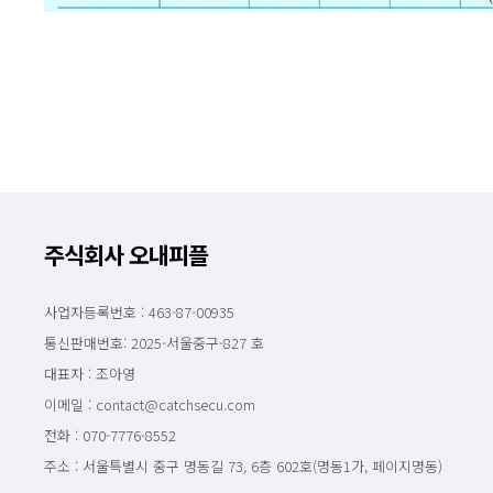
주식회사 오내피플
사업자등록번호 : 463-87-00935
통신판매번호: 2025-서울중구-827 호
대표자 : 조아영
이메일 : contact@catchsecu.com
전화 : 070-7776-8552
주소 : 서울특별시 중구 명동길 73, 6층 602호(명동1가, 페이지명동)