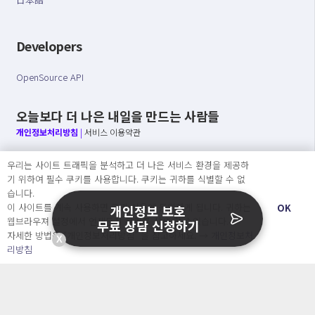
Developers
OpenSource API
오늘보다 더 나은 내일을 만드는 사람들
개인정보처리방침
|
서비스 이용약관
○ 개인정보보호 컴플라이언스를 선도하겠습니다.
우리는 사이트 트래픽을 분석하고 더 나은 서비스 환경을 제공하
○ 정보주체의 권리를 보장하겠습니다.
기 위하여 필수 쿠키를 사용합니다. 쿠키는 귀하를 식별할 수 없
○ 기업의 개인정보보호를 위한 효율적 관리를 보장하겠습니다.
습니다.
이 사이트를 계속 사용하면 쿠키 사용에 동의하게 됩니다. 귀하는
OK
개인정보 보호
웹브라우져 설정에서 언제든지 쿠키를 삭제 할 수있습니다.
무료 상담 신청하기
자세한 방법은 “개인정보처리방침” 을 참고하세요. →
개인정보처
Copyright Ⓒ
X
리방침
2026 O.NE PEOPLE Co., Ltd. All rights reserved.