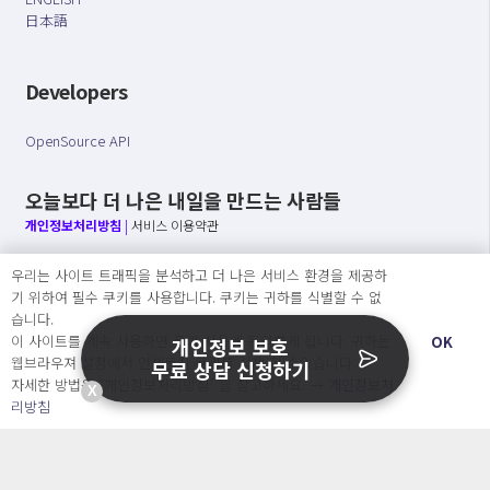
日本語
Developers
OpenSource API
오늘보다 더 나은 내일을 만드는 사람들
개인정보처리방침
|
서비스 이용약관
○ 개인정보보호 컴플라이언스를 선도하겠습니다.
우리는 사이트 트래픽을 분석하고 더 나은 서비스 환경을 제공하
○ 정보주체의 권리를 보장하겠습니다.
기 위하여 필수 쿠키를 사용합니다. 쿠키는 귀하를 식별할 수 없
○ 기업의 개인정보보호를 위한 효율적 관리를 보장하겠습니다.
습니다.
이 사이트를 계속 사용하면 쿠키 사용에 동의하게 됩니다. 귀하는
OK
개인정보 보호
웹브라우져 설정에서 언제든지 쿠키를 삭제 할 수있습니다.
무료 상담 신청하기
자세한 방법은 “개인정보처리방침” 을 참고하세요. →
개인정보처
X
Copyright Ⓒ
리방침
2026 O.NE PEOPLE Co., Ltd. All rights reserved.