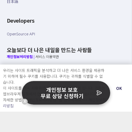
日本語
Developers
OpenSource API
오늘보다 더 나은 내일을 만드는 사람들
개인정보처리방침
|
서비스 이용약관
○ 개인정보보호 컴플라이언스를 선도하겠습니다.
우리는 사이트 트래픽을 분석하고 더 나은 서비스 환경을 제공하
○ 정보주체의 권리를 보장하겠습니다.
기 위하여 필수 쿠키를 사용합니다. 쿠키는 귀하를 식별할 수 없
○ 기업의 개인정보보호를 위한 효율적 관리를 보장하겠습니다.
습니다.
이 사이트를 계속 사용하면 쿠키 사용에 동의하게 됩니다. 귀하는
OK
개인정보 보호
웹브라우져 설정에서 언제든지 쿠키를 삭제 할 수있습니다.
무료 상담 신청하기
자세한 방법은 “개인정보처리방침” 을 참고하세요. →
개인정보처
Copyright Ⓒ
X
리방침
2026 O.NE PEOPLE Co., Ltd. All rights reserved.