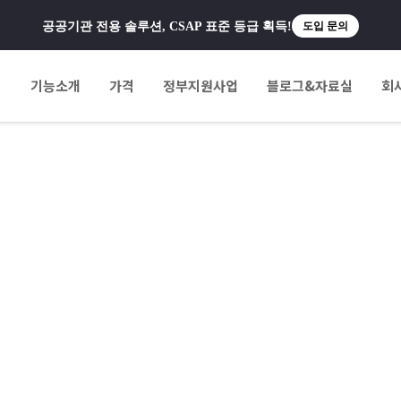
공공기관 전용 솔루션, CSAP 표준 등급 획득!
도입 문의
팅
기능소개
가격
정부지원사업
블로그&자료실
회