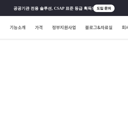
공공기관 전용 솔루션, CSAP 표준 등급 획득!
도입 문의
팅
기능소개
가격
정부지원사업
블로그&자료실
회