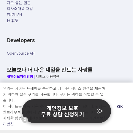
자주 묻는 질문
회사소개 & 채용
ENGLISH
日本語
Developers
OpenSource API
오늘보다 더 나은 내일을 만드는 사람들
개인정보처리방침
|
서비스 이용약관
우리는 사이트 트래픽을 분석하고 더 나은 서비스 환경을 제공하
○ 개인정보보호 컴플라이언스를 선도하겠습니다.
기 위하여 필수 쿠키를 사용합니다. 쿠키는 귀하를 식별할 수 없
○ 정보주체의 권리를 보장하겠습니다.
습니다.
○ 기업의 개인정보보호를 위한 효율적 관리를 보장하겠습니다.
이 사이트를 계속 사용하면 쿠키 사용에 동의하게 됩니다. 귀하는
OK
개인정보 보호
웹브라우져 설정에서 언제든지 쿠키를 삭제 할 수있습니다.
무료 상담 신청하기
자세한 방법은 “개인정보처리방침” 을 참고하세요. →
개인정보처
X
Copyright Ⓒ
리방침
2026 O.NE PEOPLE Co., Ltd. All rights reserved.