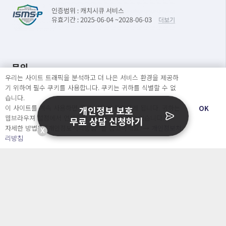
문의
우리는 사이트 트래픽을 분석하고 더 나은 서비스 환경을 제공하
기 위하여 필수 쿠키를 사용합니다. 쿠키는 귀하를 식별할 수 없
서비스소개서 신청
습니다.
도입문의
이 사이트를 계속 사용하면 쿠키 사용에 동의하게 됩니다. 귀하는
OK
개인정보 보호
웹브라우져 설정에서 언제든지 쿠키를 삭제 할 수있습니다.
무료 상담 신청하기
자세한 방법은 “개인정보처리방침” 을 참고하세요. →
개인정보처
서비스 소개
X
리방침
개인정보 보호 컨설팅
가격
정부지원사업
블로그&자료실
자주 묻는 질문
회사소개 & 채용
ENGLISH
日本語