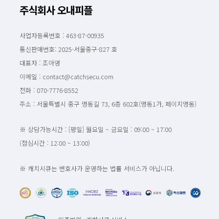
주식회사 오내피플
사업자등록번호 : 463-87-00935
통신판매번호: 2025-서울중구-827 호
대표자 : 조아영
이메일 : contact@catchsecu.com
전화 : 070-7776-8552
주소 : 서울특별시 중구 명동길 73, 6층 602호(명동1가, 페이지명동)
※ 상담가능시간 : [평일] 월요일 ~ 금요일 : 09:00 ~ 17:00
(점심시간 : 12:00 ~ 13:00)
※ 캐치시큐는 변호사가 운영하는 법률 서비스가 아닙니다.