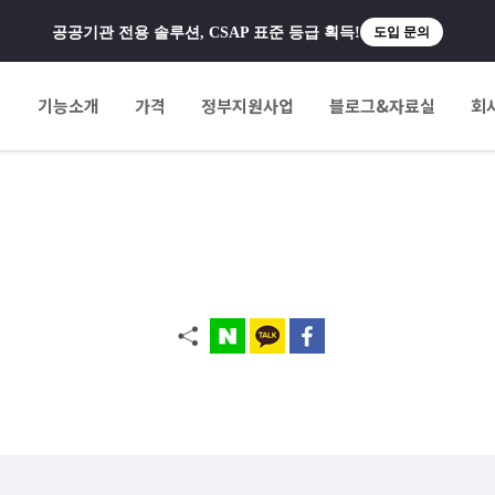
공공기관 전용 솔루션, CSAP 표준 등급 획득!
도입 문의
팅
기능소개
가격
정부지원사업
블로그&자료실
회