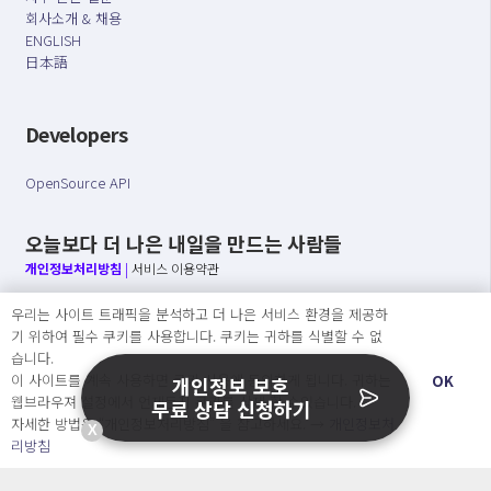
회사소개 & 채용
ENGLISH
日本語
Developers
OpenSource API
오늘보다 더 나은 내일을 만드는 사람들
개인정보처리방침
|
서비스 이용약관
우리는 사이트 트래픽을 분석하고 더 나은 서비스 환경을 제공하
○ 개인정보보호 컴플라이언스를 선도하겠습니다.
기 위하여 필수 쿠키를 사용합니다. 쿠키는 귀하를 식별할 수 없
○ 정보주체의 권리를 보장하겠습니다.
습니다.
○ 기업의 개인정보보호를 위한 효율적 관리를 보장하겠습니다.
이 사이트를 계속 사용하면 쿠키 사용에 동의하게 됩니다. 귀하는
OK
개인정보 보호
웹브라우져 설정에서 언제든지 쿠키를 삭제 할 수있습니다.
무료 상담 신청하기
자세한 방법은 “개인정보처리방침” 을 참고하세요. →
개인정보처
X
Copyright Ⓒ
리방침
2026 O.NE PEOPLE Co., Ltd. All rights reserved.