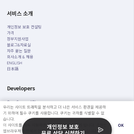
서비스 소개
개인정보 보호 컨설팅
가격
정부지원사업
블로그&자료실
자주 묻는 질문
회사소개 & 채용
ENGLISH
日本語
Developers
OpenSource API
우리는 사이트 트래픽을 분석하고 더 나은 서비스 환경을 제공하
기 위하여 필수 쿠키를 사용합니다. 쿠키는 귀하를 식별할 수 없
오늘보다 더 나은 내일을 만드는 사람들
습니다.
이 사이트를 계속 사용하면 쿠키 사용에 동의하게 됩니다. 귀하는
개인정보처리방침
|
서비스 이용약관
OK
개인정보 보호
웹브라우져 설정에서 언제든지 쿠키를 삭제 할 수있습니다.
무료 상담 신청하기