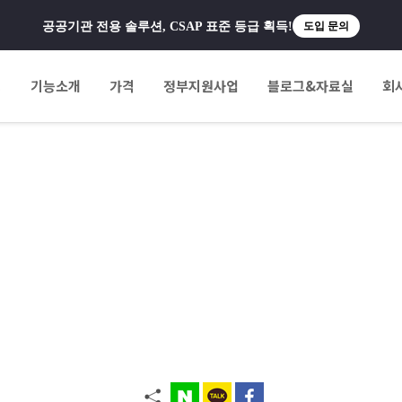
공공기관 전용 솔루션, CSAP 표준 등급 획득!
도입 문의
팅
기능소개
가격
정부지원사업
블로그&자료실
회