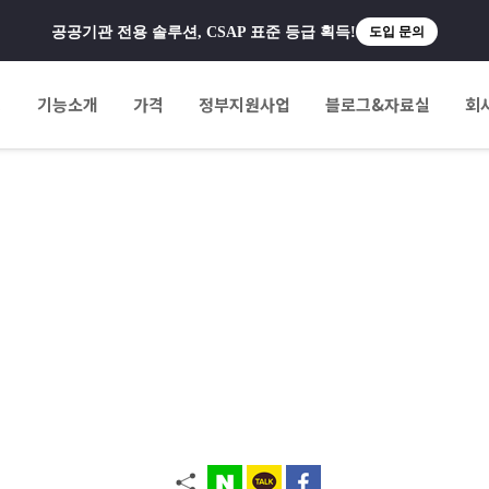
공공기관 전용 솔루션, CSAP 표준 등급 획득!
도입 문의
팅
기능소개
가격
정부지원사업
블로그&자료실
회