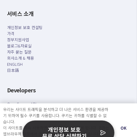
서비스 소개
개인정보 보호 컨설팅
가격
정부지원사업
블로그&자료실
자주 묻는 질문
회사소개 & 채용
ENGLISH
日本語
Developers
OpenSource API
우리는 사이트 트래픽을 분석하고 더 나은 서비스 환경을 제공하
기 위하여 필수 쿠키를 사용합니다. 쿠키는 귀하를 식별할 수 없
오늘보다 더 나은 내일을 만드는 사람들
습니다.
이 사이트를 계속 사용하면 쿠키 사용에 동의하게 됩니다. 귀하는
개인정보처리방침
|
서비스 이용약관
OK
개인정보 보호
웹브라우져 설정에서 언제든지 쿠키를 삭제 할 수있습니다.
무료 상담 신청하기