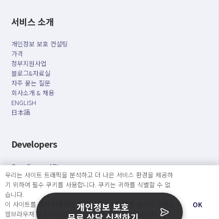
서비스 소개
개인정보 보호 컨설팅
가격
정부지원사업
블로그&자료실
자주 묻는 질문
회사소개 & 채용
ENGLISH
日本語
Developers
OpenSource API
우리는 사이트 트래픽을 분석하고 더 나은 서비스 환경을 제공하
기 위하여 필수 쿠키를 사용합니다. 쿠키는 귀하를 식별할 수 없
오늘보다 더 나은 내일을 만드는 사람들
습니다.
이 사이트를 계속 사용하면 쿠키 사용에 동의하게 됩니다. 귀하는
개인정보처리방침
|
서비스 이용약관
OK
개인정보 보호
웹브라우져 설정에서 언제든지 쿠키를 삭제 할 수있습니다.
무료 상담 신청하기