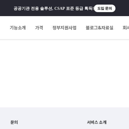
공공기관 전용 솔루션, CSAP 표준 등급 획득!
도입 문의
팅
기능소개
가격
정부지원사업
블로그&자료실
회
문의
서비스 소개