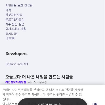
개인정보 보호 컨설팅
가격
정부지원사업
블로그&자료실
자주 묻는 질문
회사소개 & 채용
ENGLISH
日本語
Developers
OpenSource API
오늘보다 더 나은 내일을 만드는 사람들
개인정보처리방침
|
서비스 이용약관
우리는 사이트 트래픽을 분석하고 더 나은 서비스 환경을 제공하
○ 개인정보보호 컴플라이언스를 선도하겠습니다.
기 위하여 필수 쿠키를 사용합니다. 쿠키는 귀하를 식별할 수 없
○ 정보주체의 권리를 보장하겠습니다.
습니다.
○ 기업의 개인정보보호를 위한 효율적 관리를 보장하겠습니다.
이 사이트를 계속 사용하면 쿠키 사용에 동의하게 됩니다. 귀하는
OK
개인정보 보호