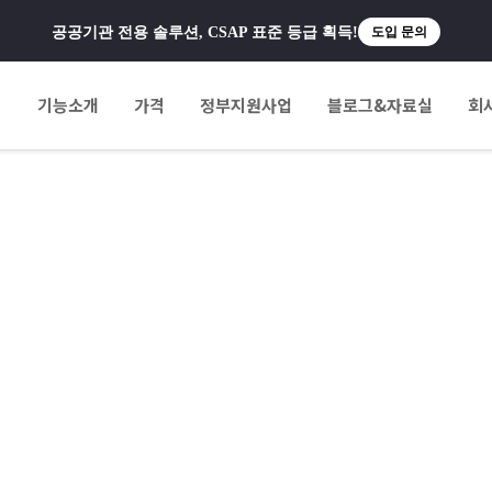
공공기관 전용 솔루션, CSAP 표준 등급 획득!
도입 문의
팅
기능소개
가격
정부지원사업
블로그&자료실
회