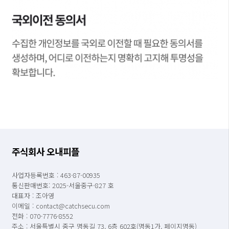
주식회사 오내피플
사업자등록번호 : 463-87-00935
통신판매번호: 2025-서울중구-827 호
대표자 : 조아영
이메일 : contact@catchsecu.com
전화 : 070-7776-8552
주소 : 서울특별시 중구 명동길 73, 6층 602호(명동1가, 페이지명동)