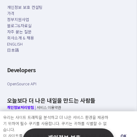
개인정보 보호 컨설팅
가격
정부지원사업
블로그&자료실
자주 묻는 질문
회사소개 & 채용
ENGLISH
日本語
Developers
OpenSource API
오늘보다 더 나은 내일을 만드는 사람들
개인정보처리방침
|
서비스 이용약관
우리는 사이트 트래픽을 분석하고 더 나은 서비스 환경을 제공하
○ 개인정보보호 컴플라이언스를 선도하겠습니다.
기 위하여 필수 쿠키를 사용합니다. 쿠키는 귀하를 식별할 수 없
○ 정보주체의 권리를 보장하겠습니다.
습니다.
○ 기업의 개인정보보호를 위한 효율적 관리를 보장하겠습니다.
이 사이트를 계속 사용하면 쿠키 사용에 동의하게 됩니다. 귀하는
OK