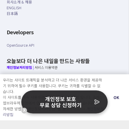
회사소개 & 채용
ENGLISH
日本語
Developers
OpenSource API
오늘보다 더 나은 내일을 만드는 사람들
개인정보처리방침
|
서비스 이용약관
○ 개인정보보호 컴플라이언스를 선도하겠습니다.
우리는 사이트 트래픽을 분석하고 더 나은 서비스 환경을 제공하
○ 정보주체의 권리를 보장하겠습니다.
기 위하여 필수 쿠키를 사용합니다. 쿠키는 귀하를 식별할 수 없
○ 기업의 개인정보보호를 위한 효율적 관리를 보장하겠습니다.
습니다.
이 사이트를 계속 사용하면 쿠키 사용에 동의하게 됩니다. 귀하는
OK
개인정보 보호
웹브라우져 설정에서 언제든지 쿠키를 삭제 할 수있습니다.
무료 상담 신청하기
자세한 방법은 “개인정보처리방침” 을 참고하세요. →
개인정보처
X
Copyright Ⓒ
리방침
2026 O.NE PEOPLE Co., Ltd. All rights reserved.