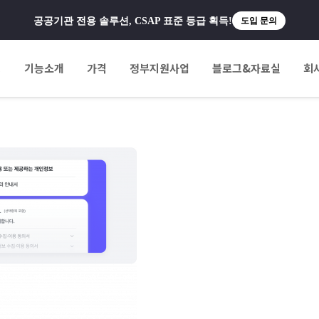
공공기관 전용 솔루션, CSAP 표준 등급 획득!
도입 문의
팅
기능소개
가격
정부지원사업
블로그&자료실
회