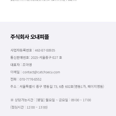
주식회사 오내피플
사업자등록번호 : 463-87-00935
통신판매번호: 2025-서울중구-827 호
대표자 : 조아영
이메일 : contact@catchsecu.com
전화 : 070-7776-8552
주소 : 서울특별시 중구 명동길 73, 6층 602호(명동1가, 페이지명동)
※ 상담가능시간 : [평일] 월요일 ~ 금요일 : 09:00 ~ 17:00
(점심시간 : 12:00 ~ 13:00)