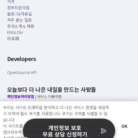
가격
정부지원사업
블로그&자료실
자주 묻는 질문
회사소개 & 채용
ENGLISH
日本語
Developers
OpenSource API
오늘보다 더 나은 내일을 만드는 사람들
개인정보처리방침
|
서비스 이용약관
우리는 사이트 트래픽을 분석하고 더 나은 서비스 환경을 제공하
○ 개인정보보호 컴플라이언스를 선도하겠습니다.
기 위하여 필수 쿠키를 사용합니다. 쿠키는 귀하를 식별할 수 없
○ 정보주체의 권리를 보장하겠습니다.
습니다.
○ 기업의 개인정보보호를 위한 효율적 관리를 보장하겠습니다.
이 사이트를 계속 사용하면 쿠키 사용에 동의하게 됩니다. 귀하는
OK
개인정보 보호
웹브라우져 설정에서 언제든지 쿠키를 삭제 할 수있습니다.
무료 상담 신청하기