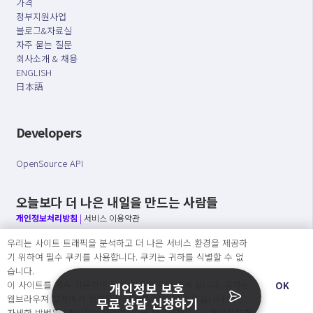
가격
정부지원사업
블로그&자료실
자주 묻는 질문
회사소개 & 채용
ENGLISH
日本語
Developers
OpenSource API
오늘보다 더 나은 내일을 만드는 사람들
개인정보처리방침
|
서비스 이용약관
우리는 사이트 트래픽을 분석하고 더 나은 서비스 환경을 제공하
○ 개인정보보호 컴플라이언스를 선도하겠습니다.
기 위하여 필수 쿠키를 사용합니다. 쿠키는 귀하를 식별할 수 없
○ 정보주체의 권리를 보장하겠습니다.
습니다.
○ 기업의 개인정보보호를 위한 효율적 관리를 보장하겠습니다.
이 사이트를 계속 사용하면 쿠키 사용에 동의하게 됩니다. 귀하는
OK
개인정보 보호
웹브라우져 설정에서 언제든지 쿠키를 삭제 할 수있습니다.
무료 상담 신청하기
자세한 방법은 “개인정보처리방침” 을 참고하세요. →
개인정보처