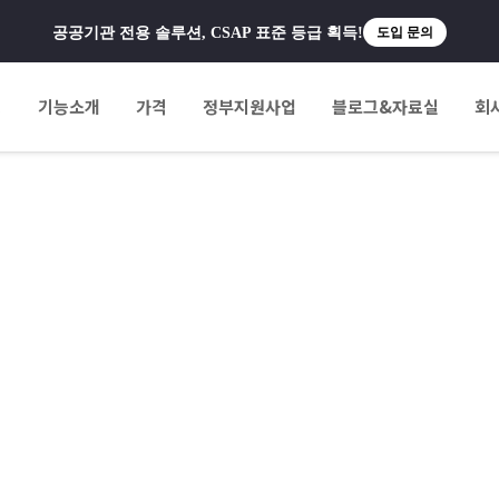
공공기관 전용 솔루션, CSAP 표준 등급 획득!
도입 문의
팅
기능소개
가격
정부지원사업
블로그&자료실
회