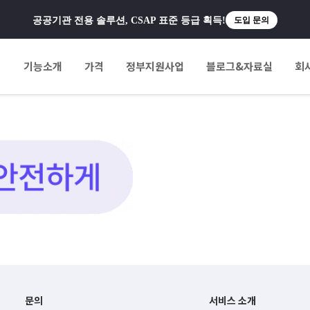
공공기관 전용 솔루션, CSAP 표준 등급 획득!
도입 문의
팅
기능소개
가격
정부지원사업
블로그&자료실
회
문의
서비스 소개