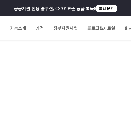
공공기관 전용 솔루션, CSAP 표준 등급 획득!
도입 문의
팅
기능소개
가격
정부지원사업
블로그&자료실
회