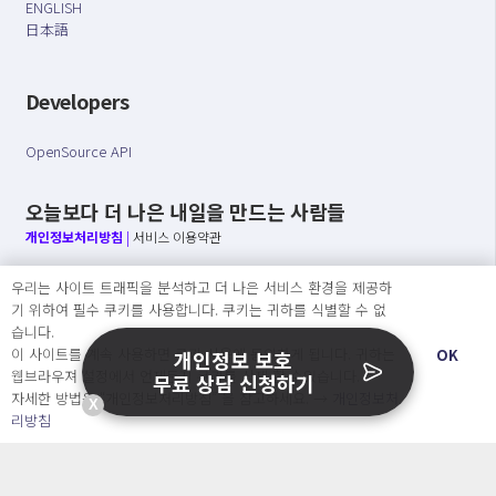
ENGLISH
日本語
Developers
OpenSource API
오늘보다 더 나은 내일을 만드는 사람들
개인정보처리방침
|
서비스 이용약관
○ 개인정보보호 컴플라이언스를 선도하겠습니다.
우리는 사이트 트래픽을 분석하고 더 나은 서비스 환경을 제공하
○ 정보주체의 권리를 보장하겠습니다.
기 위하여 필수 쿠키를 사용합니다. 쿠키는 귀하를 식별할 수 없
○ 기업의 개인정보보호를 위한 효율적 관리를 보장하겠습니다.
습니다.
이 사이트를 계속 사용하면 쿠키 사용에 동의하게 됩니다. 귀하는
OK
개인정보 보호
웹브라우져 설정에서 언제든지 쿠키를 삭제 할 수있습니다.
무료 상담 신청하기
자세한 방법은 “개인정보처리방침” 을 참고하세요. →
개인정보처
X
Copyright Ⓒ
리방침
2026 O.NE PEOPLE Co., Ltd. All rights reserved.