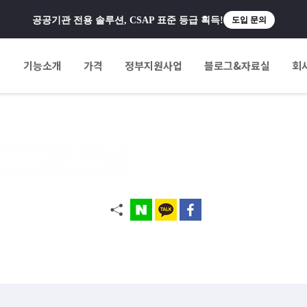
공공기관 전용 솔루션, CSAP 표준 등급 획득!
도입 문의
팅
기능소개
가격
정부지원사업
블로그&자료실
회