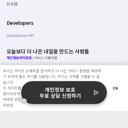
日本語
Developers
OpenSource API
오늘보다 더 나은 내일을 만드는 사람들
개인정보처리방침
|
서비스 이용약관
○ 개인정보보호 컴플라이언스를 선도하겠습니다.
우리는 사이트 트래픽을 분석하고 더 나은 서비스 환경을 제공하
○ 정보주체의 권리를 보장하겠습니다.
기 위하여 필수 쿠키를 사용합니다. 쿠키는 귀하를 식별할 수 없
○ 기업의 개인정보보호를 위한 효율적 관리를 보장하겠습니다.
습니다.
이 사이트를 계속 사용하면 쿠키 사용에 동의하게 됩니다. 귀하는
OK
개인정보 보호
웹브라우져 설정에서 언제든지 쿠키를 삭제 할 수있습니다.
무료 상담 신청하기
자세한 방법은 “개인정보처리방침” 을 참고하세요. →
개인정보처
X
Copyright Ⓒ
리방침
2026 O.NE PEOPLE Co., Ltd. All rights reserved.