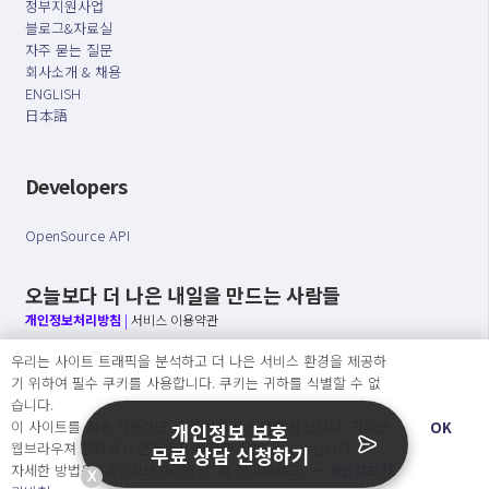
정부지원사업
블로그&자료실
자주 묻는 질문
회사소개 & 채용
ENGLISH
日本語
Developers
OpenSource API
오늘보다 더 나은 내일을 만드는 사람들
개인정보처리방침
|
서비스 이용약관
우리는 사이트 트래픽을 분석하고 더 나은 서비스 환경을 제공하
○ 개인정보보호 컴플라이언스를 선도하겠습니다.
기 위하여 필수 쿠키를 사용합니다. 쿠키는 귀하를 식별할 수 없
○ 정보주체의 권리를 보장하겠습니다.
습니다.
○ 기업의 개인정보보호를 위한 효율적 관리를 보장하겠습니다.
이 사이트를 계속 사용하면 쿠키 사용에 동의하게 됩니다. 귀하는
OK
개인정보 보호
웹브라우져 설정에서 언제든지 쿠키를 삭제 할 수있습니다.
무료 상담 신청하기
자세한 방법은 “개인정보처리방침” 을 참고하세요. →
개인정보처
X
Copyright Ⓒ