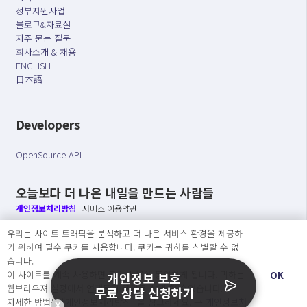
정부지원사업
블로그&자료실
자주 묻는 질문
회사소개 & 채용
ENGLISH
日本語
Developers
OpenSource API
오늘보다 더 나은 내일을 만드는 사람들
개인정보처리방침
|
서비스 이용약관
우리는 사이트 트래픽을 분석하고 더 나은 서비스 환경을 제공하
○ 개인정보보호 컴플라이언스를 선도하겠습니다.
기 위하여 필수 쿠키를 사용합니다. 쿠키는 귀하를 식별할 수 없
○ 정보주체의 권리를 보장하겠습니다.
습니다.
○ 기업의 개인정보보호를 위한 효율적 관리를 보장하겠습니다.
이 사이트를 계속 사용하면 쿠키 사용에 동의하게 됩니다. 귀하는
OK
개인정보 보호
웹브라우져 설정에서 언제든지 쿠키를 삭제 할 수있습니다.
무료 상담 신청하기
자세한 방법은 “개인정보처리방침” 을 참고하세요. →
개인정보처
X