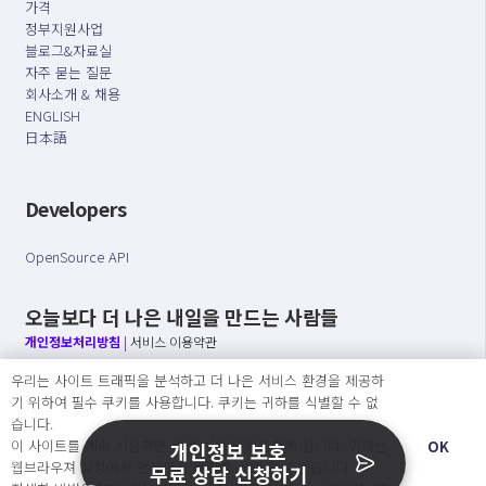
가격
정부지원사업
블로그&자료실
자주 묻는 질문
회사소개 & 채용
ENGLISH
日本語
Developers
OpenSource API
오늘보다 더 나은 내일을 만드는 사람들
개인정보처리방침
|
서비스 이용약관
우리는 사이트 트래픽을 분석하고 더 나은 서비스 환경을 제공하
○ 개인정보보호 컴플라이언스를 선도하겠습니다.
기 위하여 필수 쿠키를 사용합니다. 쿠키는 귀하를 식별할 수 없
○ 정보주체의 권리를 보장하겠습니다.
습니다.
○ 기업의 개인정보보호를 위한 효율적 관리를 보장하겠습니다.
이 사이트를 계속 사용하면 쿠키 사용에 동의하게 됩니다. 귀하는
OK
개인정보 보호
웹브라우져 설정에서 언제든지 쿠키를 삭제 할 수있습니다.
무료 상담 신청하기