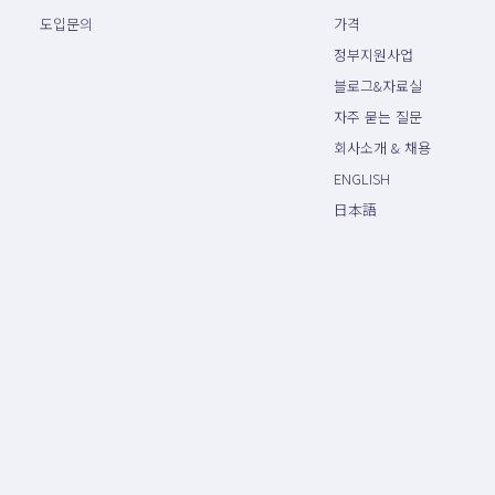
도입문의
가격
정부지원사업
블로그&자료실
자주 묻는 질문
회사소개 & 채용
ENGLISH
日本語