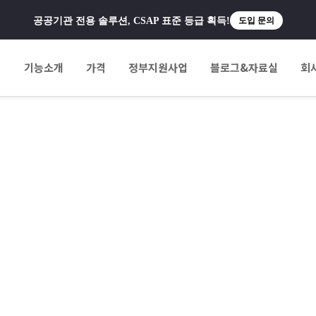
공공기관 전용 솔루션, CSAP 표준 등급 획득!
도입 문의
팅
기능소개
가격
정부지원사업
블로그&자료실
회